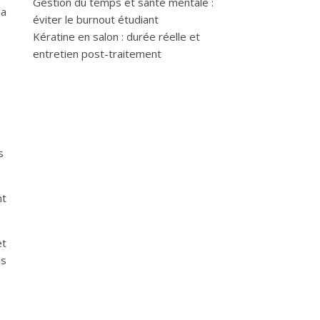
Gestion du temps et santé mentale :
la
éviter le burnout étudiant
Kératine en salon : durée réelle et
entretien post-traitement
s
nt
et
us