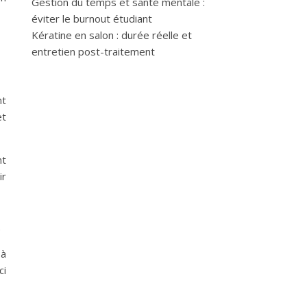
Gestion du temps et santé mentale :
éviter le burnout étudiant
Kératine en salon : durée réelle et
entretien post-traitement
nt
et
nt
ir
 à
ci