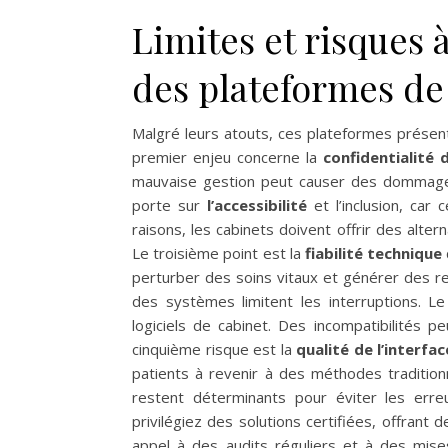
Limites et risques 
des plateformes de
Malgré leurs atouts, ces plateformes prése
premier enjeu concerne la
confidentialité
mauvaise gestion peut causer des dommages 
porte sur
l’accessibilité
et l’inclusion, car 
raisons, les cabinets doivent offrir des alte
Le troisième point est la
fiabilité technique
perturber des soins vitaux et générer des r
des systèmes limitent les interruptions. Le
logiciels de cabinet. Des incompatibilités 
cinquième risque est la
qualité de l’interfac
patients à revenir à des méthodes traditionn
restent déterminants pour éviter les erreu
privilégiez des solutions certifiées, offrant d
appel à des audits réguliers et à des mise