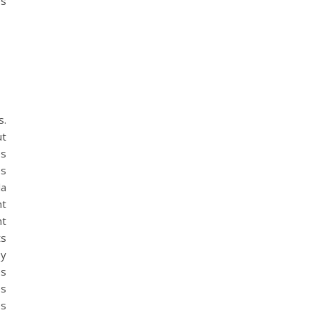
es
s.
ut
es
es
la
nt
nt
ts
 y
es
es
es