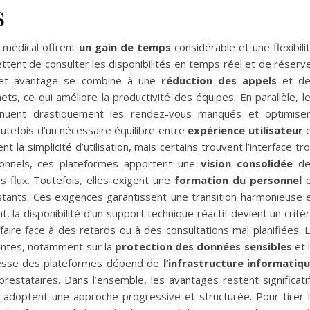
s
médical offrent
un gain de temps
considérable et une flexibili
ttent de consulter les disponibilités en temps réel et de réserv
Cet avantage se combine à une
réduction des appels
et de
ts, ce qui améliore la productivité des équipes. En parallèle, l
nuent drastiquement les rendez-vous manqués et optimise
toutefois d’un nécessaire équilibre entre
expérience utilisateur
e
nt la simplicité d’utilisation, mais certains trouvent l’interface tr
sionnels, ces plateformes apportent une
vision consolidée
de
s flux. Toutefois, elles exigent une
formation du personnel
e
stants. Ces exigences garantissent une transition harmonieuse 
, la disponibilité d’un support technique réactif devient un critè
 faire face à des retards ou à des consultations mal planifiées. 
intes, notamment sur la
protection des données sensibles
et 
stesse des plateformes dépend de
l’infrastructure informatiq
restataires. Dans l’ensemble, les avantages restent significati
ls adoptent une approche progressive et structurée. Pour tirer 