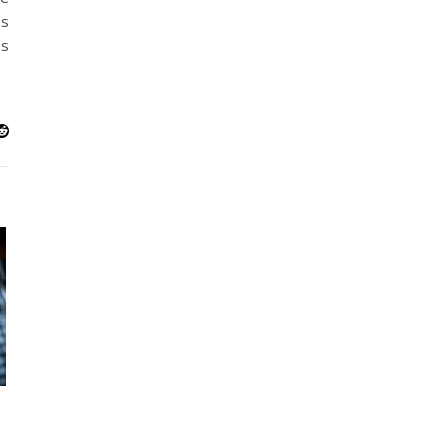
es
es