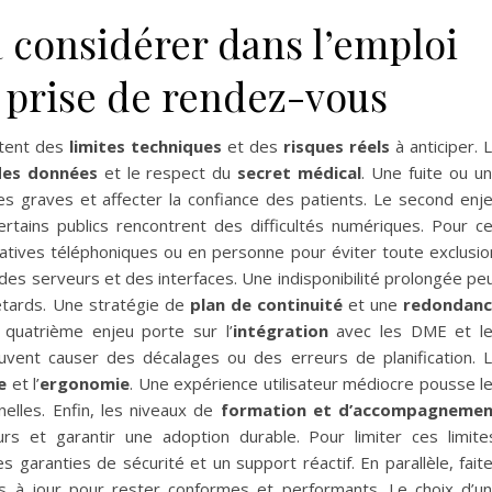
à considérer dans l’emploi
 prise de rendez-vous
ntent des
limites techniques
et des
risques réels
à anticiper. 
 des données
et le respect du
secret médical
. Une fuite ou u
graves et affecter la confiance des patients. Le second enj
certains publics rencontrent des difficultés numériques. Pour c
rnatives téléphoniques ou en personne pour éviter toute exclusio
des serveurs et des interfaces. Une indisponibilité prolongée pe
etards. Une stratégie de
plan de continuité
et une
redondanc
 quatrième enjeu porte sur l’
intégration
avec les DME et l
peuvent causer des décalages ou des erreurs de planification. 
e
et l’
ergonomie
. Une expérience utilisateur médiocre pousse l
elles. Enfin, les niveaux de
formation et d’accompagneme
rs et garantir une adoption durable. Pour limiter ces limite
es garanties de sécurité et un support réactif. En parallèle, fait
s à jour pour rester conformes et performants. Le choix d’u