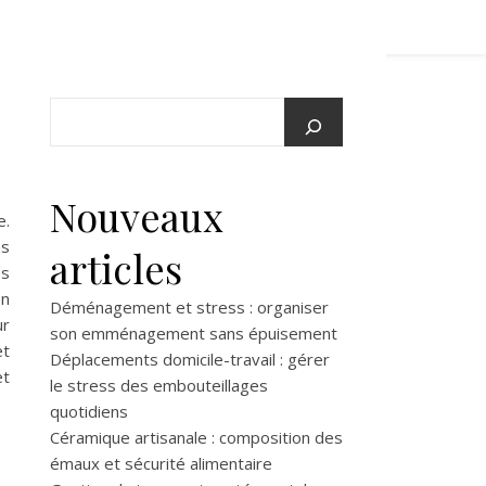
Nouveaux
e.
ns
articles
es
on
Déménagement et stress : organiser
ur
son emménagement sans épuisement
t
Déplacements domicile-travail : gérer
et
le stress des embouteillages
quotidiens
Céramique artisanale : composition des
émaux et sécurité alimentaire