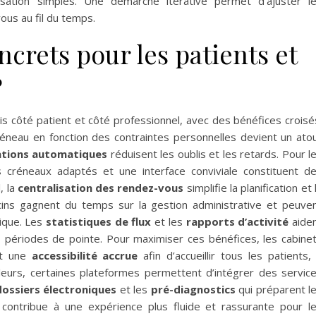
isation simples. Une démarche itérative permet d’ajuster l
ous au fil du temps.
crets pour les patients et
?
is côté patient et côté professionnel, avec des bénéfices croisé
éneau en fonction des contraintes personnelles devient un ato
ations automatiques
réduisent les oublis et les retards. Pour l
s créneaux adaptés et une interface conviviale constituent d
, la
centralisation des rendez-vous
simplifie la planification et 
ins gagnent du temps sur la gestion administrative et peuve
nique. Les
statistiques de flux
et les
rapports d’activité
aide
es périodes de pointe. Pour maximiser ces bénéfices, les cabine
t une
accessibilité accrue
afin d’accueillir tous les patients,
lleurs, certaines plateformes permettent d’intégrer des servic
ossiers électroniques
et les
pré-diagnostics
qui préparent l
contribue à une expérience plus fluide et rassurante pour l