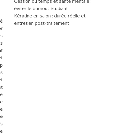
Gestion du temps et santé mentale :
éviter le burnout étudiant
Kératine en salon : durée réelle et
té
entretien post-traitement
er
s
es
nt
t
op
s
t
et
re
Le
le
ue
fs
le