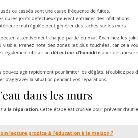
 usés ou cassés sont une cause fréquente de fuites.
es ou les joints défectueux peuvent entraîner des infiltrations.
ntérieure mal régulée peut générer des taches sur les murs.
specter attentivement chaque partie du mur. Examinez les join
u visible. Prenez note des zones les plus touchées, car cela vo
rez également utiliser un
détecteur d’humidité
pour des mesur
us pouvez agir rapidement pour limiter les dégâts. N’oubliez pas 
er d’aggraver la situation pendant vos réparations.
d’eau dans les murs
ez à la
réparation
. Cette étape est cruciale pour prévenir d’autr
 lecture propice à l'éducation à la maison ?