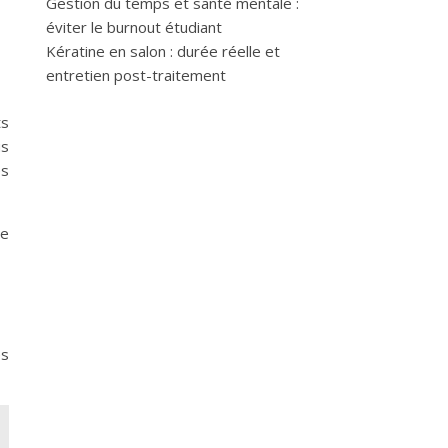
Gestion du temps et santé mentale :
éviter le burnout étudiant
Kératine en salon : durée réelle et
entretien post-traitement
ts
us
es
de
es