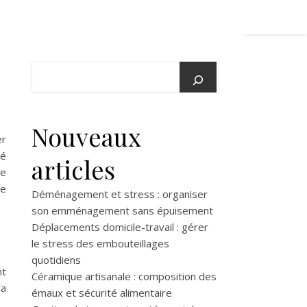
-
Nouveaux
er
té
articles
re
ce
Déménagement et stress : organiser
son emménagement sans épuisement
Déplacements domicile-travail : gérer
le stress des embouteillages
quotidiens
t
Céramique artisanale : composition des
la
émaux et sécurité alimentaire