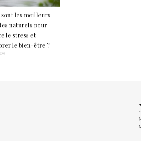
 sont les meilleurs
es naturels pour
e le stress et
orer le bien-être ?
2025
N
M