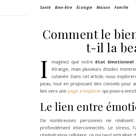
Santé
Bien-être
Écologie
Maison
Famille
Comment le bien
t-il la b
I
maginez que votre
état émotionnel
i
étrange, mais plusieurs études montre
cutanée. Dans cet article, nous explor
peau, tout en proposant des conseils pour 
lien vers une
page à explorer
qui pourra enrich
Le lien entre émoti
De nombreuses personnes ne réalisen
profondément interconnectés. Le stress, l’a
régénération cellulaire, ce qui peut entraîner