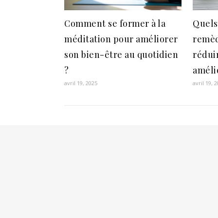
Comment se former à la
Quels
méditation pour améliorer
remèd
son bien-être au quotidien
réduir
?
améli
avril 19, 2025
avril 19, 