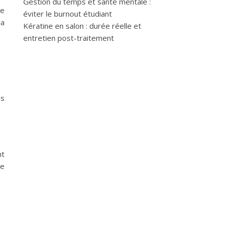
Gestion du temps et santé mentale :
ue
éviter le burnout étudiant
la
Kératine en salon : durée réelle et
entretien post-traitement
es
nt
re