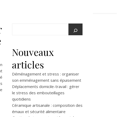
r
e
Nouveaux
articles
on
nt
Déménagement et stress : organiser
té
son emménagement sans épuisement
es
Déplacements domicile-travail : gérer
ée
le stress des embouteillages
quotidiens
Céramique artisanale : composition des
émaux et sécurité alimentaire