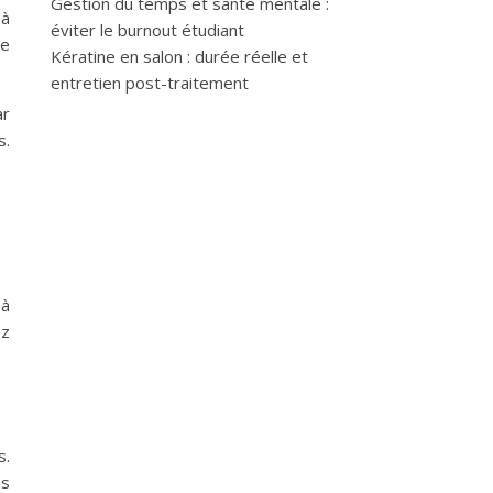
Gestion du temps et santé mentale :
 à
éviter le burnout étudiant
de
Kératine en salon : durée réelle et
entretien post-traitement
ar
s.
 à
ez
s.
ns