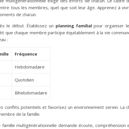
ille multigénérationnelle exige des efforts de chacun. Le cadre 
 entre tous les membres, quel que soit leur âge. Apprenez à viv
moments de chacun.
dès le début. Établissez un
planning familial
pour organiser l
ntit que chaque membre participe équitablement à la vie commun
au :
ille
Fréquence
Hebdomadaire
Quotidien
Bihebdomadaire
es conflits potentiels et favorisez un environnement serein. La c
membre de la famille.
e famille multigénérationnelle demande écoute, compréhension 